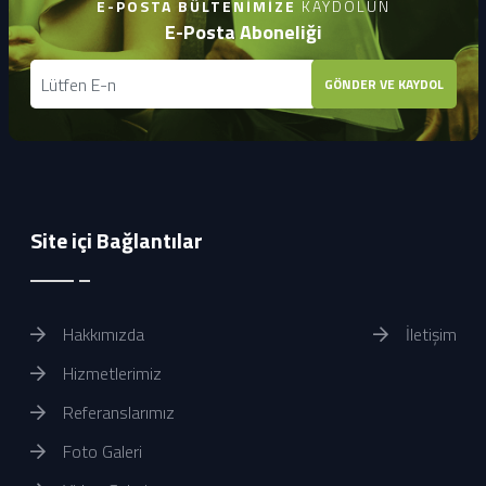
E-POSTA BÜLTENIMIZE
KAYDOLUN
E-Posta Aboneliği
GÖNDER VE KAYDOL
Site içi Bağlantılar
Hakkımızda
İletişim
Hizmetlerimiz
Referanslarımız
Foto Galeri