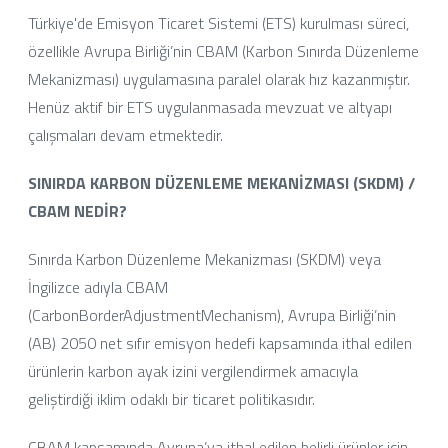
Türkiye'de Emisyon Ticaret Sistemi (ETS) kurulması süreci,
özellikle Avrupa Birliği’nin CBAM (Karbon Sınırda Düzenleme
Mekanizması) uygulamasına paralel olarak hız kazanmıştır.
Henüz aktif bir ETS uygulanmasada mevzuat ve altyapı
çalışmaları devam etmektedir.
SINIRDA KARBON DÜZENLEME MEKANİZMASI (SKDM) /
CBAM NEDİR?
Sınırda Karbon Düzenleme Mekanizması (SKDM) veya
İngilizce adıyla CBAM
(CarbonBorderAdjustmentMechanism), Avrupa Birliği’nin
(AB) 2050 net sıfır emisyon hedefi kapsamında ithal edilen
ürünlerin karbon ayak izini vergilendirmek amacıyla
geliştirdiği iklim odaklı bir ticaret politikasıdır.
CBAM kapsamında Avrupa’ya ithal edilen belirli ürünler için,