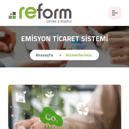
EMİSYON TİCARET SİSTEMİ
Anasayfa
Hi̇zmetleri̇mi̇z