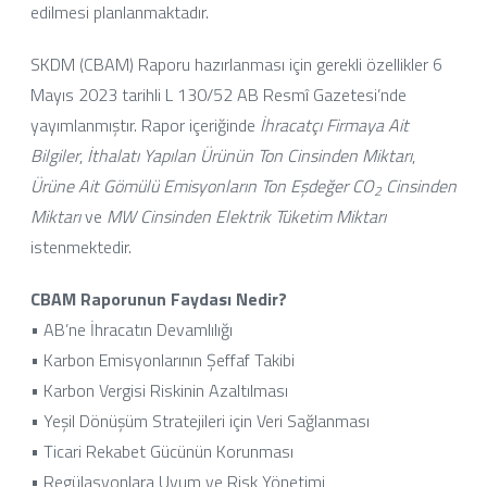
edilmesi planlanmaktadır.
SKDM (CBAM) Raporu hazırlanması için gerekli özellikler 6
Mayıs 2023 tarihli L 130/52 AB Resmî Gazetesi’nde
yayımlanmıştır. Rapor içeriğinde
İhracatçı Firmaya Ait
Bilgiler
,
İthalatı Yapılan Ürünün Ton Cinsinden Miktarı
,
Ürüne Ait Gömülü Emisyonların Ton Eşdeğer CO
Cinsinden
2
Miktarı
ve
MW Cinsinden Elektrik Tüketim Miktarı
istenmektedir.
CBAM Raporunun Faydası Nedir?
• AB’ne İhracatın Devamlılığı
• Karbon Emisyonlarının Şeffaf Takibi
• Karbon Vergisi Riskinin Azaltılması
• Yeşil Dönüşüm Stratejileri için Veri Sağlanması
• Ticari Rekabet Gücünün Korunması
• Regülasyonlara Uyum ve Risk Yönetimi