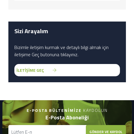
Sizi Arayalım
Bizimle iletişim kurmak ve detaylı bilgi almak için
iletişime Geç butonuna tıklayınız.
İLETİŞİME GEÇ
E-POSTA BÜLTENIMIZE
KAYDOLUN
E-Posta Aboneliği
GÖNDER VE KAYDOL