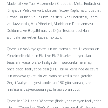
Madencilik ve Yapı Malzemeleri Endüstrisi, Metal Endüstrisi,
Kimya ve Petrokimya Endüstrisi, Yüzey Kaplama Endüstrisi,
Orman Ürünleri ve Selülöz Tesisleri, Gıda Endüstrisi, Tarım
ve Hayvancılık, Atık Yönetimi, Maddelerin Depolanması,
Doldurma ve Boşaltılması ve Diğer Tesisler başlıkları
altındaki faaliyetleri kapsamaktadır.
Çevre izin ve/veya çevre izin ve lisansı süreci iki aşamalıdır.
Yönetmelik eklerinin Ek-1 ve Ek-2 listelerinde yer alan
tesislerin yasal olarak faaliyetlerini sürdürebilmeleri için
önce geçici faaliyet belgesi (GFB), bir yıl içerisinde de çevre
izin ve/veya çevre izin ve lisans belgesi alması gerekir.
Geçici faaliyet belgesi alındıktan 180 gün sonra çevre
izin/lisans başvurusunun yapılması zorunludur.
Çevre İzin Ve Lisans Yönetmeliğinde yer almayan faaliyetler
için ise “Çevre İzni Görüş Yazısının (kapsam dışı)” alınması